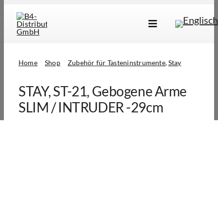
Skip
to
Toggle
content
Navigation
Marken
Home
Shop
Zubehör für Tasteninstrumente
Stay
Produkte
STAY, ST-21, Gebogene Arme
Händlersuche
SLIM / INTRUDER -29cm
Über Uns
B2B Login