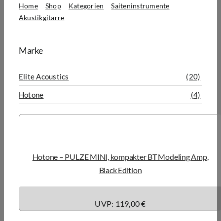
Home
Shop
Kategorien
Saiteninstrumente
Akustikgitarre
Verstärker für Akustikgitarre
Marke
Elite Acoustics
(20)
Hotone
(4)
Hotone – PULZE MINI, kompakter BT Modeling Amp,
Black Edition
UVP: 119,00 €