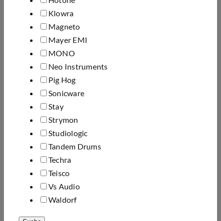
Klowra
Magneto
Mayer EMI
MONO
Neo Instruments
Pig Hog
Sonicware
Stay
Strymon
Studiologic
Tandem Drums
Techra
Teisco
Vs Audio
Waldorf