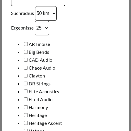
Suchradius
Ergebnisse
ARTinoise
Big Bends
CAD Audio
Chaos Audio
Clayton
DR Strings
Elite Acoustics
Fluid Audio
Harmony
Heritage
Heritage Ascent
Hotone