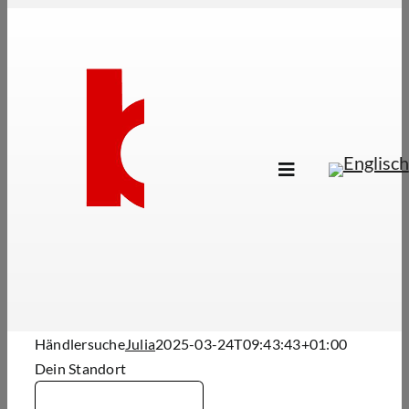
Skip
to
content
Toggle
Navigation
Marken
Produkte
Händlersuche
Über Uns
Händlersuche
Julia
2025-03-24T09:43:43+01:00
Dein Standort
B2B Login