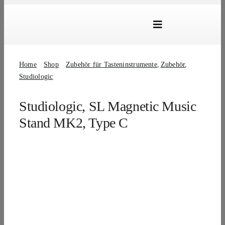
Skip
to
Toggle
content
Navigation
Marken
Home
Shop
Zubehör für Tasteninstrumente
Zubehör
Produkte
Studiologic
Händlersuche
Studiologic, SL Magnetic Music
Über Uns
Stand MK2, Type C
B2B Login