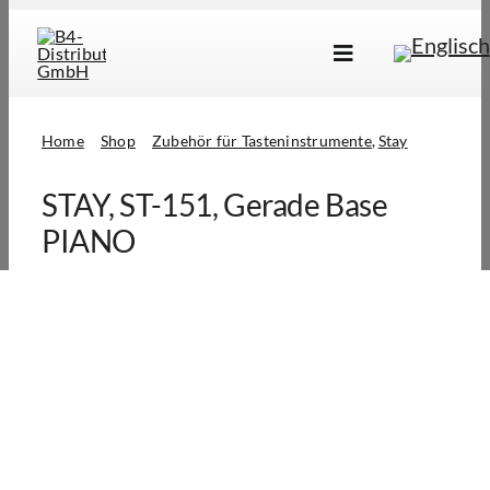
Skip
to
Toggle
content
Navigation
Marken
Home
Shop
Zubehör für Tasteninstrumente
Stay
Produkte
STAY, ST-151, Gerade Base
Händlersuche
PIANO
Über Uns
B2B Login