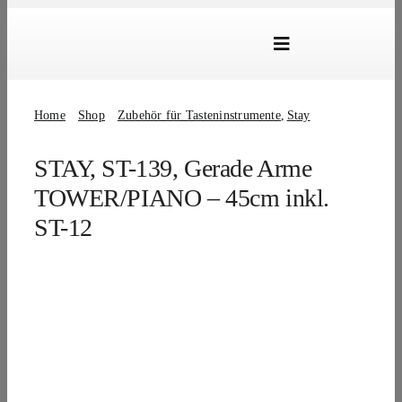
Skip
to
Toggle
content
Navigation
Marken
Home
Shop
Zubehör für Tasteninstrumente
Stay
Produkte
STAY, ST-139, Gerade Arme
Händlersuche
TOWER/PIANO – 45cm inkl.
Über Uns
ST-12
B2B Login