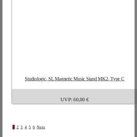
Studiologic, SL Magnetic Music Stand MK2, Type C
UVP: 60,00 €
1
2
3
4
5
6
Next