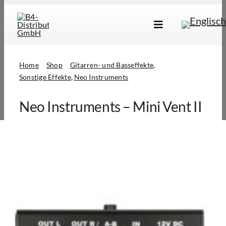
Skip
to
Toggle
content
Navigation
Marken
Home
Shop
Gitarren- und Basseffekte
Produkte
Sonstige Effekte
Neo Instruments
Händlersuche
Neo Instruments – Mini Vent II
Über Uns
B2B Login