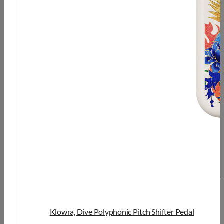
Klowra, Dive Polyphonic Pitch Shifter Pedal