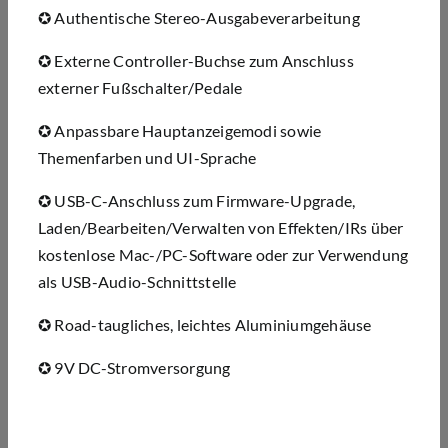
✪
Authentische Stereo-Ausgabeverarbeitung
✪
Externe Controller-Buchse zum Anschluss
externer Fu
ß
schalter/Pedale
✪
Anpassbare Hauptanzeigemodi sowie
Themenfarben und UI-Sprache
✪
USB-C-Anschluss zum Firmware-Upgrade,
Laden/Bearbeiten/Verwalten von Effekten/IRs
ü
ber
kostenlose Mac-/PC-Software oder zur Verwendung
als USB-Audio-Schnittstelle
✪
Road-taugliches
, leichtes Aluminiumgeh
ä
use
✪
9V DC-Stromversorgung