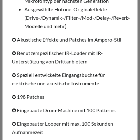
Mikrofontyp der nächsten Generation
Ausgewählte Hotone-Originaleffekte
(Drive-/Dynamik-/Filter-/Mod-/Delay-/Reverb-
Modelle und mehr)
✪ Akustische Effekte und Patches im Ampero-Stil
✪
Benutzerspezifischer IR-Loader mit IR-
Unterst
ü
tzung von Drittanbietern
✪
Speziell entwickelte Eingangsbuchse f
ü
r
elektrische und akustische Instrumente
✪
198 Patches
✪
Eingebaute Drum-Machine mit 100 Patterns
✪
Eingebauter Looper mit max. 100 Sekunden
Aufnahmezeit