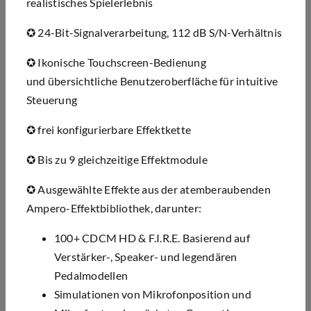
realistisches Spielerlebnis
✪
24-Bit-Signalverarbeitung, 112 dB S/N-Verh
ä
ltnis
✪
Ikonische Touchscreen-Bedienung
und
ü
bersichtliche Benutzeroberfl
ä
che f
ü
r intuitive
Steuerung
✪
frei konfigurierbare Effektkette
✪
Bis zu 9 gleichzeitige Effektmodule
✪
Ausgew
ä
hlte Effekte aus der atemberaubenden
Ampero-Effektbibliothek, darunter:
100+ CDCM HD & F.I.R.E. Basierend auf
Verstärker-, Speaker- und legendären
Pedalmodellen
Simulationen von Mikrofonposition und