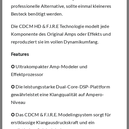
professionelle Alternative, sollte einmal kleineres
Besteck benötigt werden.
Die CDCM HD & F.I.R.E Technologie modelt jede
Komponente des Original Amps oder Effekts und
reproduziert sie im vollen Dynamikumfang.
Features
✪
Ultrakompakter Amp-Modeler
und
Effektprozessor
✪
Die leistungsstarke Dual-Core-DSP-Plattform
gew
ä
hrleistet eine Klangqualit
ä
t auf Ampero-
Niveau
✪
Das CDCM & F.I.R.E. Modelingsystem sorgt für
erstklassige Klangausdruckskraft und ein