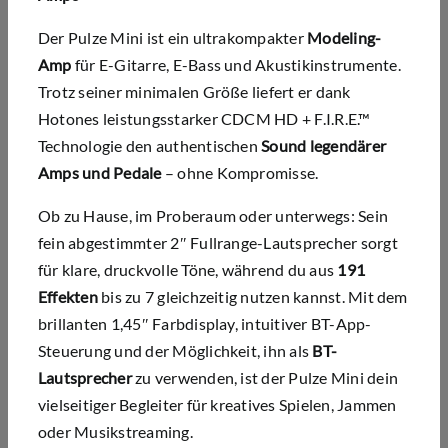
Der Pulze Mini ist ein ultrakompakter
Modeling-
Amp
für E-Gitarre, E-Bass und Akustikinstrumente.
Trotz seiner minimalen Größe liefert er dank
Hotones leistungsstarker CDCM HD + F.I.R.E.™
Technologie den authentischen
Sound legendärer
Amps und Pedale
– ohne Kompromisse.
Ob zu Hause, im Proberaum oder unterwegs: Sein
fein abgestimmter 2″ Fullrange-Lautsprecher sorgt
für klare, druckvolle Töne, während du aus
191
Effekten
bis zu 7 gleichzeitig nutzen kannst. Mit dem
brillanten 1,45″ Farbdisplay, intuitiver BT-App-
Steuerung und der Möglichkeit, ihn als
BT-
Lautsprecher
zu verwenden, ist der Pulze Mini dein
vielseitiger Begleiter für kreatives Spielen, Jammen
oder Musikstreaming.