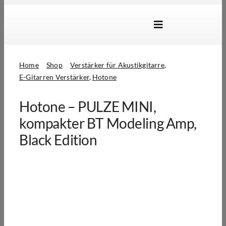
Skip
to
Toggle
content
Navigation
Marken
Home
Shop
Verstärker für Akustikgitarre
Produkte
E-Gitarren Verstärker
Hotone
Händlersuche
Hotone – PULZE MINI,
Über Uns
kompakter BT Modeling Amp,
Black Edition
B2B Login