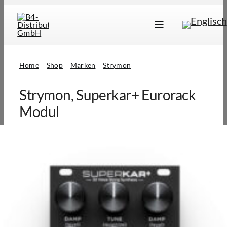
Skip
to
Toggle
content
Navigation
Marken
Home
Shop
Marken
Strymon
Produkte
Strymon, Superkar+ Eurorack
Händlersuche
Modul
Über Uns
B2B Login