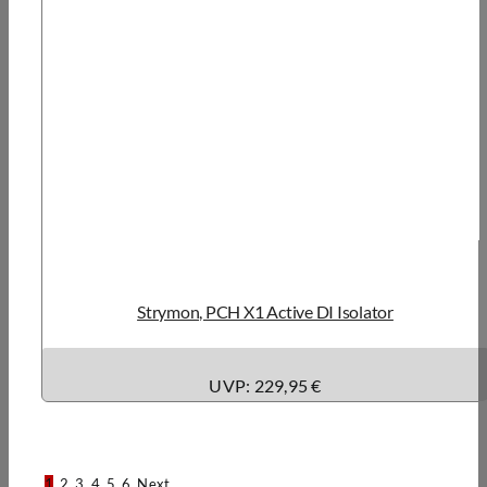
Strymon, PCH X1 Active DI Isolator
UVP: 229,95 €
1
2
3
4
5
6
Next