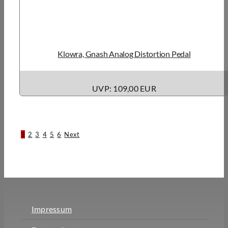
Klowra, Gnash Analog Distortion Pedal
UVP: 109,00 EUR
1
2
3
4
5
6
Next
Impressum