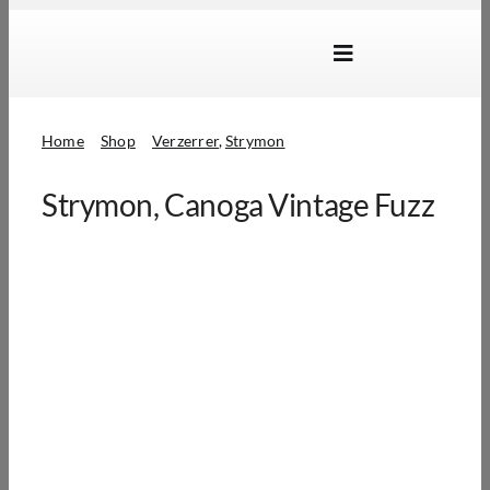
Skip
to
Toggle
content
Navigation
Marken
Home
Shop
Verzerrer
Strymon
Produkte
Strymon, Canoga Vintage Fuzz
Händlersuche
Über Uns
B2B Login