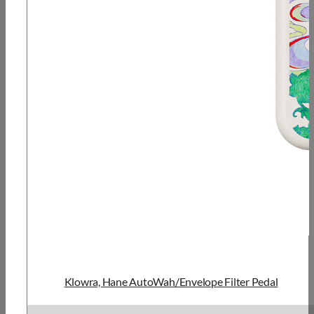
Klowra, Hane AutoWah/Envelope Filter Pedal