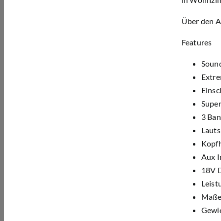
Über den A
Features
Sound
Extr
Einsc
Super
3 Ba
Lauts
Kopf
Aux I
18V D
Leist
Maße:
Gewic