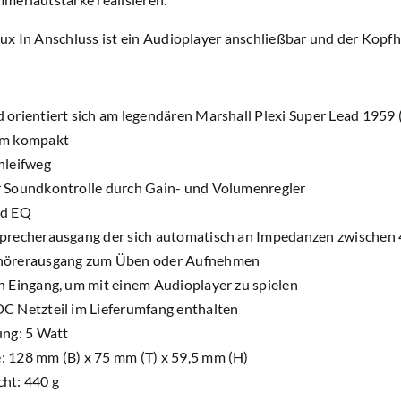
ux In Anschluss ist ein Audioplayer anschließbar und der Kopf
 orientiert sich am legendären Marshall Plexi Super Lead 1959 (
em kompakt
hleifweg
 Soundkontrolle durch Gain- und Volumenregler
nd EQ
precherausgang der sich automatisch an Impedanzen zwischen 
hörerausgang zum Üben oder Aufnehmen
n Eingang, um mit einem Audioplayer zu spielen
C Netzteil im Lieferumfang enthalten
ung: 5 Watt
 128 mm (B) x 75 mm (T) x 59,5 mm (H)
ht: 440 g