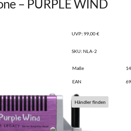
one – PURPLE WIND
UVP: 99,00 €
SKU:
NLA-2
Maße
14
EAN
6
Händler finden