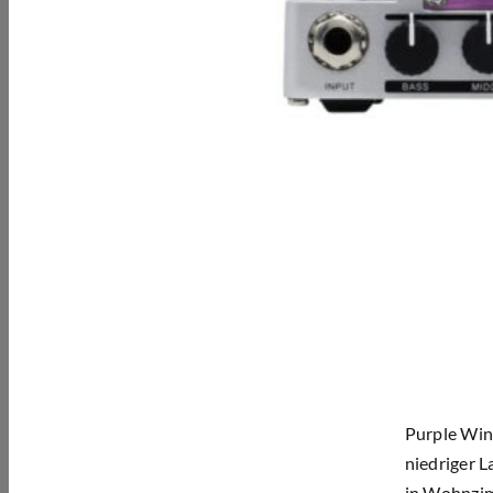
Purple Wind
niedriger L
in Wohnzim