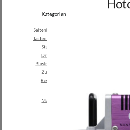
Hot
Kategorien
Saiteninstrumente
Tasteninstrumente
Studio & Broadcast
Drums & Percussion
Blasinstrumente
Zubehör
Restposten & B-Ware
Marken