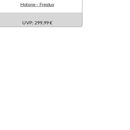
Hotone – Freqlux
UVP: 299,99 €