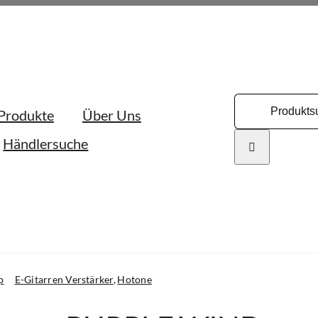
Search
Produkte
Über Uns
for:
Händlersuche
p
E-Gitarren Verstärker
Hotone