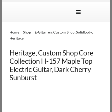
Skip
to
Toggle
content
Navigation
Marken
Home
Shop
E-Gitarren
Custom Shop
Solidbody
Produkte
Heritage
Händlersuche
Heritage, Custom Shop Core
Über Uns
Collection H-157 Maple Top
Electric Guitar, Dark Cherry
B2B Login
Sunburst