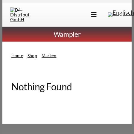
Skip
to
Toggle
content
Navigation
Marken
Wampler
Produkte
Home
Shop
Marken
Wampler
Händlersuche
Über Uns
Nothing Found
B2B Login