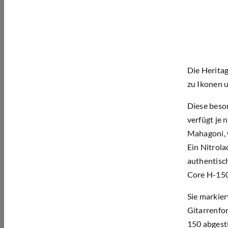
Die Herita
zu Ikonen 
Diese beso
verfügt je 
Mahagoni, 
Ein
Nitrola
authentisch
Core H-150
Sie markier
Gitarrenfor
150 abgesti