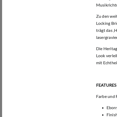
Musikricht
Zu den weit
Locking Bri
trägt das ‚
lasergravier
Die Heritag
Look verlei
mit Echthei
FEATURES
Farbe und 
Ebon
Finis