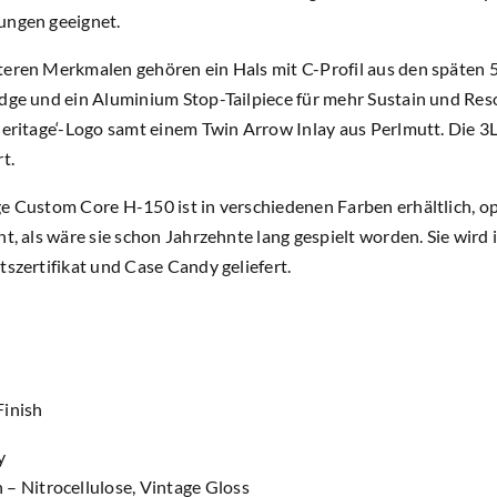
ungen geeignet.
eren Merkmalen gehören ein Hals mit C-Profil aus den späten 5
dge und ein Aluminium Stop-Tailpiece für mehr Sustain und Reso
Heritage‘-Logo samt einem Twin Arrow Inlay aus
Perlmutt
. Die 
t.
e Custom Core H-150 ist in verschiedenen Farben erhältlich, opt
ht, als wäre sie schon Jahrzehnte lang gespielt worden. Sie wi
tszertifikat und Case Candy geliefert.
Finish
y
h – Nitrocellulose, Vintage Gloss