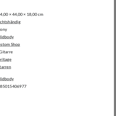
4,00 × 44,00 × 18,00 cm
chtshändig
ony
lidbody
stom Shop
Gitarre
ritage
tarren
lidbody
885015406977