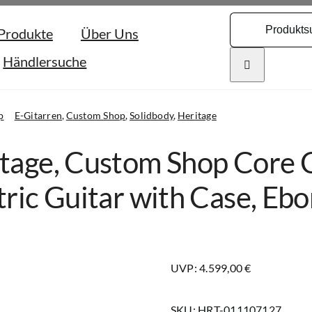
Search
Produkte
Über Uns
for:
Händlersuche
p
E-Gitarren
Custom Shop
Solidbody
Heritage
tage, Custom Shop Core 
tric Guitar with Case, Eb
UVP: 4.599,00 €
SKU:
HRT-011107127