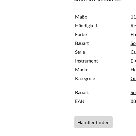
Maße
11
Händigkeit
Re
Farbe
Eb
Bauart
So
Serie
Cu
Instrument
E-
Marke
He
Kategorie
Gi
Bauart
So
EAN
8
Händler finden