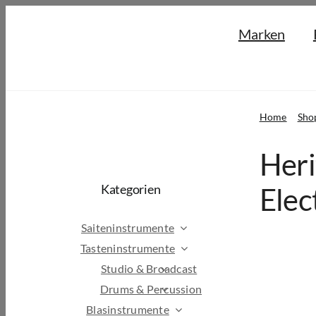
Skip
Marken
to
content
Home
Sho
Heri
Kategorien
Elec
Saiteninstrumente
Tasteninstrumente
Studio & Broadcast
Drums & Percussion
Blasinstrumente