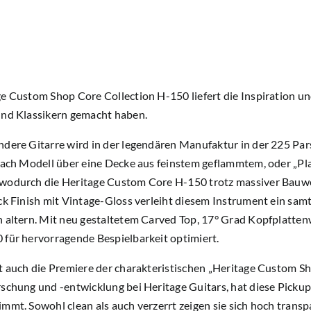
ge
Custom Shop Core Collection H-150
liefert die Inspiration 
und Klassikern gemacht haben.
ndere Gitarre wird in der legendären Manufaktur in der
225 Par
nach Modell über eine Decke aus feinstem geflammtem, oder „Pl
wodurch die Heritage Custom Core H-150 trotz massiver Bauw
ck Finish
mit Vintage-Gloss verleiht diesem Instrument ein samti
 altern. Mit neu gestaltetem Carved Top, 17° Grad Kopfplatten
 für hervorragende Bespielbarkeit optimiert.
t auch die Premiere der charakteristischen
„Heritage Custom Sh
schung und -entwicklung bei Heritage Guitars, hat diese Picku
mmt. Sowohl clean als auch verzerrt zeigen sie sich hoch trans