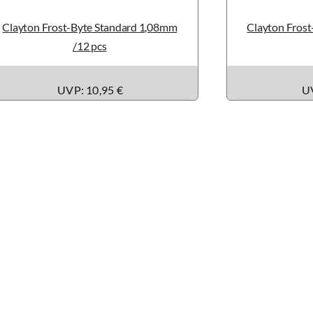
Clayton Frost-Byte Standard 1,08mm
Clayton Fros
/12 pcs
UVP: 10,95 €
UV