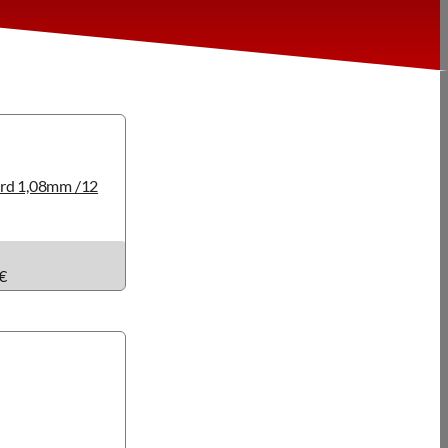
ard 1,08mm /12
€