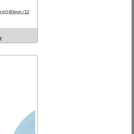
ard 0,80mm /12
€