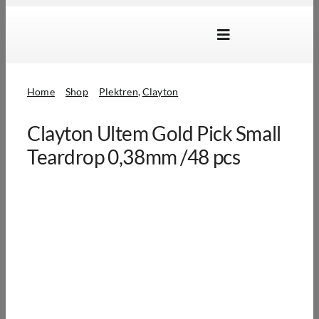
Skip
to
Toggle
content
Navigation
Marken
Home
Shop
Plektren
Clayton
Produkte
Clayton Ultem Gold Pick Small
Händlersuche
Teardrop 0,38mm /48 pcs
Über Uns
B2B Login