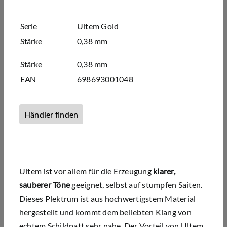
Serie
Ultem Gold
Stärke
0,38 mm
Stärke
0,38 mm
EAN
698693001048
Händler finden
Ultem ist vor allem für die Erzeugung
klarer,
sauberer Töne
geeignet, selbst auf stumpfen Saiten.
Dieses Plektrum ist aus hochwertigstem Material
hergestellt und kommt dem beliebten Klang von
echtem Schildpatt sehr nahe. Der Vorteil von Ultem