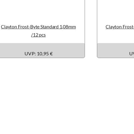
Clayton Frost-Byte Standard 1,08mm
Clayton Fros
/12 pcs
UVP: 10,95 €
UV