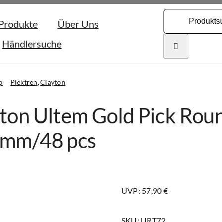
Search
Produkte
Über Uns
for:
Händlersuche
p
Plektren
Clayton
ton Ultem Gold Pick Roun
2mm/48 pcs
UVP: 57,90 €
SKU:
URT72