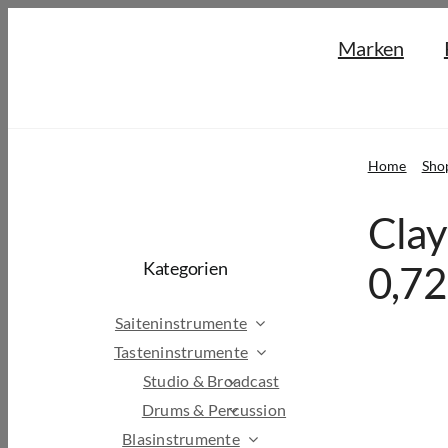
Skip
Marken
to
content
Home
Sho
Clay
Kategorien
0,7
Saiteninstrumente
Tasteninstrumente
Studio & Broadcast
Drums & Percussion
Blasinstrumente