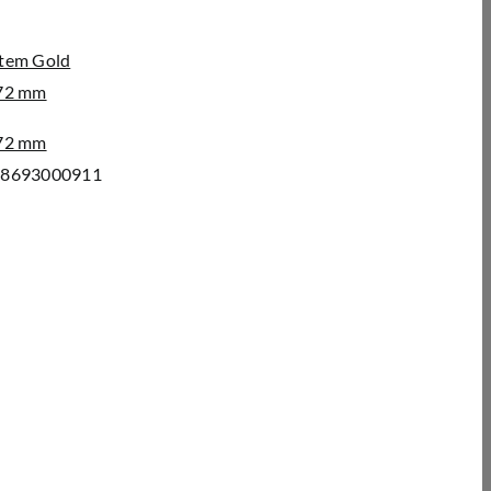
tem Gold
72 mm
72 mm
98693000911