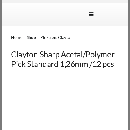
Skip
to
Toggle
content
Navigation
Marken
Home
Shop
Plektren
Clayton
Produkte
Clayton Sharp Acetal/Polymer
Händlersuche
Pick Standard 1,26mm /12 pcs
Über Uns
B2B Login