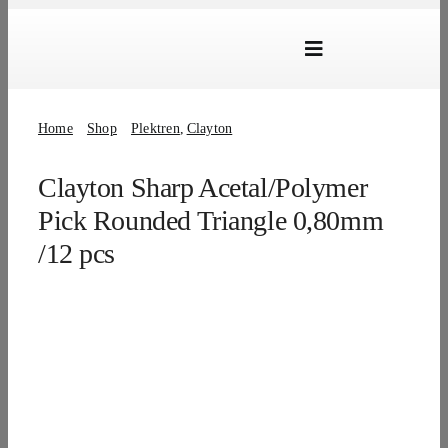
Skip
to
Toggle
content
Navigation
Marken
Home
Shop
Plektren
Clayton
Produkte
Clayton Sharp Acetal/Polymer
Händlersuche
Pick Rounded Triangle 0,80mm
Über Uns
/12 pcs
B2B Login