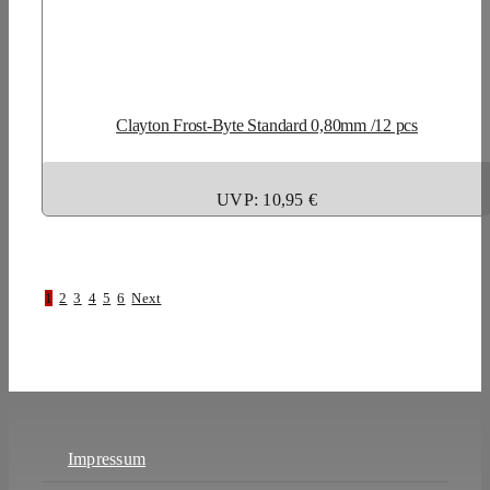
Clayton Frost-Byte Standard 0,80mm /12 pcs
UVP: 10,95 €
1
2
3
4
5
6
Next
Impressum