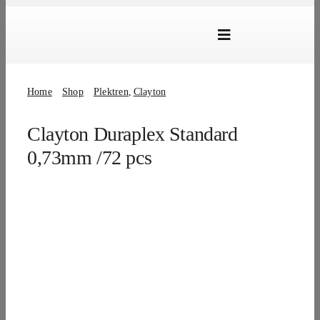
Skip
to
Toggle
content
Navigation
Marken
Home
Shop
Plektren
Clayton
Produkte
Clayton Duraplex Standard
Händlersuche
0,73mm /72 pcs
Über Uns
B2B Login