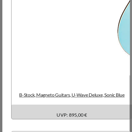
B-Stock, Magneto Guitars, U-Wave Deluxe, Sonic Blue
UVP: 895,00 €