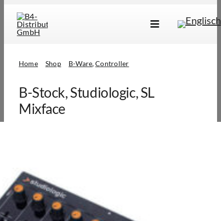
Skip
to
Toggle
content
Navigation
Marken
Home
Shop
B-Ware
Controller
Produkte
B-Stock, Studiologic, SL
Händlersuche
Mixface
Über Uns
B2B Login