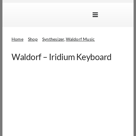
Skip
to
Toggle
content
Navigation
Marken
Home
Shop
Synthesizer
Waldorf Music
Produkte
Waldorf – Iridium Keyboard
Händlersuche
Über Uns
B2B Login