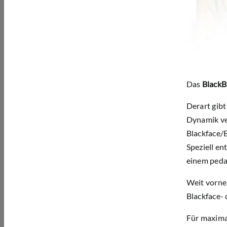
Das
BlackB
Derart gibt
Dynamik ve
Blackface/B
Speziell en
einem peda
Weit vorne 
Blackface-
Für maxima