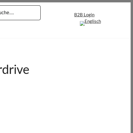
B2B Login
drive