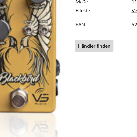
Maße
11
Effekte
Ve
EAN
5
Händler finden