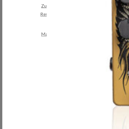
Zubehör
Restposten & B-Ware
Marken