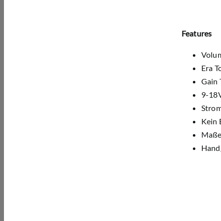
Features
Volum
Era T
Gain 
9-18
Stro
Kein 
Maße
Handg