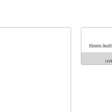
Klowra, South
UVP