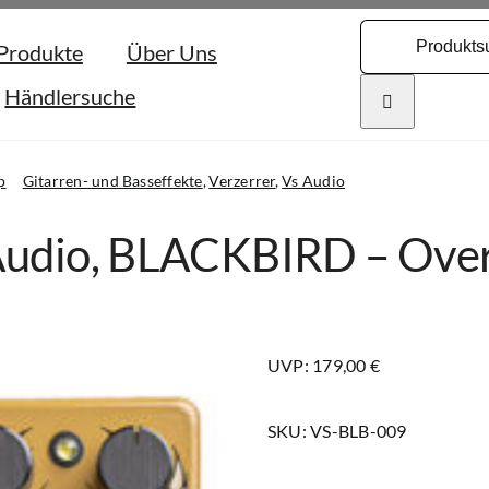
Search
Produkte
Über Uns
for:
Händlersuche
p
Gitarren- und Basseffekte
Verzerrer
Vs Audio
Audio, BLACKBIRD – Over
UVP: 179,00 €
SKU:
VS-BLB-009