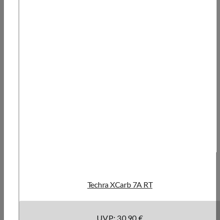
Techra XCarb 7A RT
UVP: 30,90 €