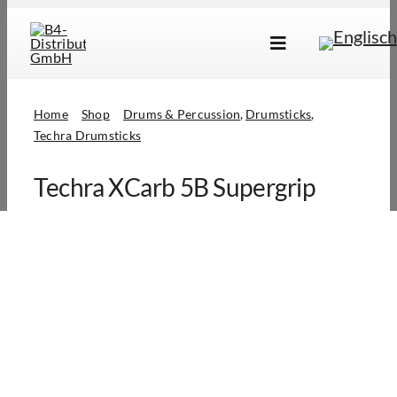
Skip
to
Toggle
content
Navigation
Marken
Home
Shop
Drums & Percussion
Drumsticks
Produkte
Techra Drumsticks
Händlersuche
Techra XCarb 5B Supergrip
Über Uns
B2B Login