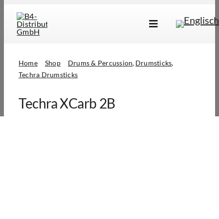
Skip
to
Toggle
content
Navigation
Marken
Home
Shop
Drums & Percussion
Drumsticks
Produkte
Techra Drumsticks
Händlersuche
Techra XCarb 2B
Über Uns
B2B Login