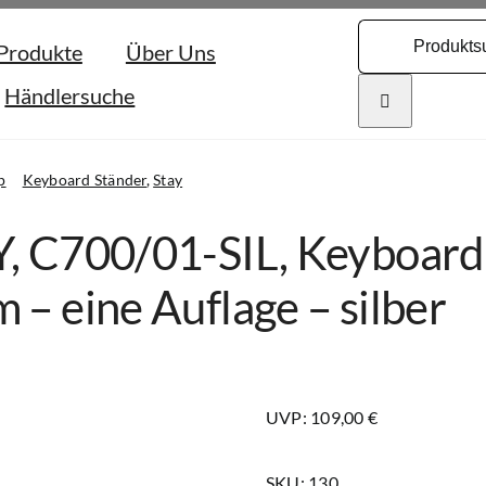
Search
Produkte
Über Uns
for:
Händlersuche
p
Keyboard Ständer
Stay
Y, C700/01-SIL, Keyboa
 – eine Auflage – silber
UVP: 109,00 €
SKU:
130