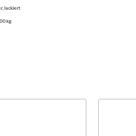
r, lackiert
,00 kg