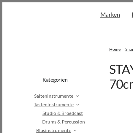
Skip
Marken
to
content
Home
Sho
STA
Kategorien
70cm
Saiteninstrumente
Tasteninstrumente
Studio & Broadcast
Drums & Percussion
Blasinstrumente