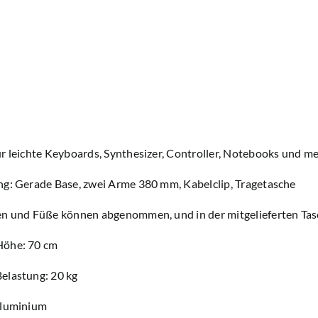
r leichte
Keyboards, Synthesizer, Controller, Notebooks und m
ng: Gerade Base, zwei Arme 380 mm, Kabelclip, Tragetasche
en und Füße können abgenommen, und in der mitgelieferten Tas
Höhe:
70 cm
elastung: 2
0 kg
luminium