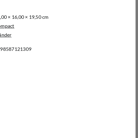
,00 × 16,00 × 19,50 cm
ompact
änder
898587121309