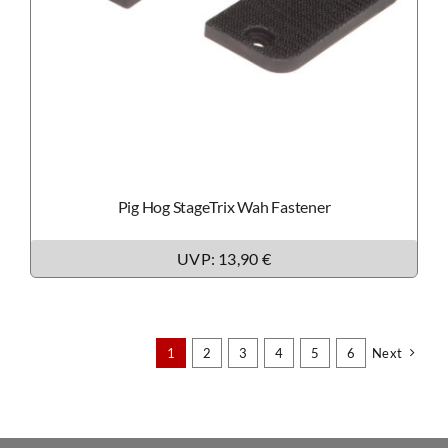
Pig Hog StageTrix Wah Fastener
UVP: 13,90 €
1
2
3
4
5
6
Next