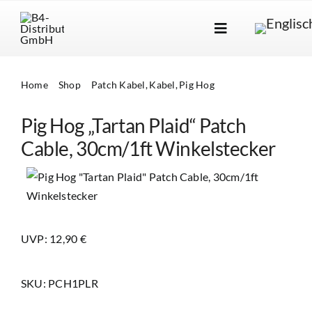
Skip
to
Toggle
content
Navigation
Marken
Home
Shop
Patch Kabel
Kabel
Pig Hog
Produkte
Pig Hog „Tartan Plaid“ Patch
Händlersuche
Cable, 30cm/1ft Winkelstecker
Über Uns
B2B Login
UVP: 12,90 €
SKU:
PCH1PLR