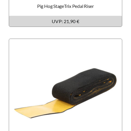
Pig Hog StageTrix Pedal Riser
UVP: 21,90 €