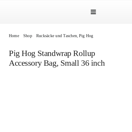
Skip
to
Toggle
content
Navigation
Marken
Home
Shop
Rucksäcke und Taschen
Pig Hog
Produkte
Pig Hog Standwrap Rollup
Händlersuche
Accessory Bag, Small 36 inch
Über Uns
B2B Login