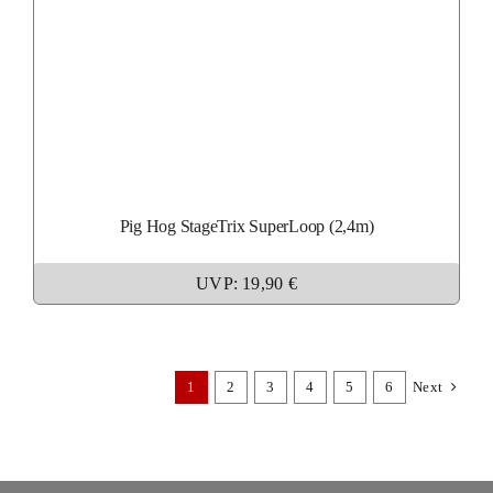
Pig Hog StageTrix SuperLoop (2,4m)
UVP: 19,90 €
1
2
3
4
5
6
Next