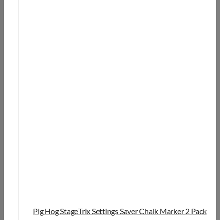
Pig Hog StageTrix Settings Saver Chalk Marker 2 Pack