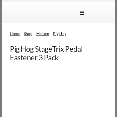
Skip
to
Toggle
content
Navigation
Marken
Home
Shop
Marken
Pig Hog
Produkte
Pig Hog StageTrix Pedal
Händlersuche
Fastener 3 Pack
Über Uns
B2B Login