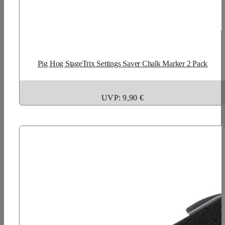
Pig Hog StageTrix Settings Saver Chalk Marker 2 Pack
UVP: 9,90 €