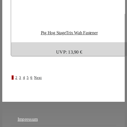
Pig Hog StageTrix Wah Fastener
UVP: 13,90 €
1
2
3
4
5
6
Next
Impressum