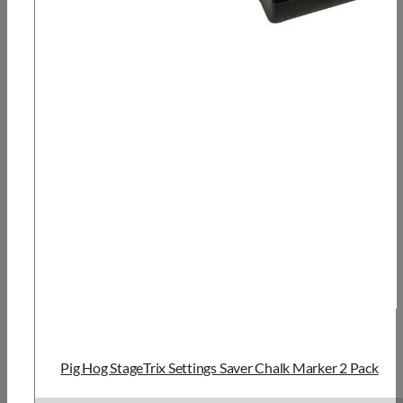
Pig Hog StageTrix Settings Saver Chalk Marker 2 Pack