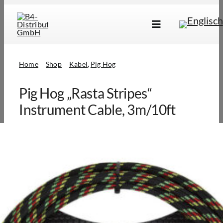
Skip
to
Toggle
content
Navigation
Marken
Home
Shop
Kabel
Pig Hog
Produkte
Pig Hog „Rasta Stripes“
Händlersuche
Instrument Cable, 3m/10ft
Über Uns
B2B Login