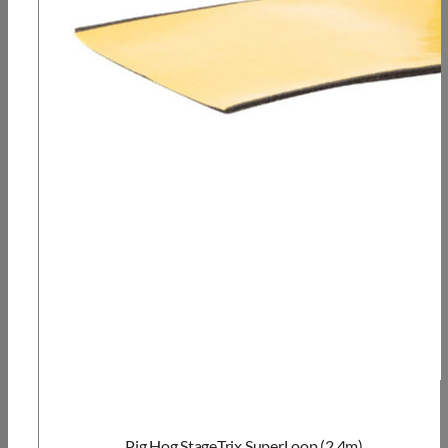
Pig Hog StageTrix SuperLoop (2,4m)