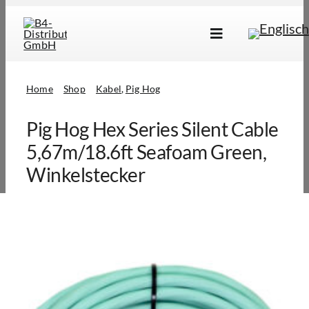
Skip
to
Toggle
content
Navigation
Marken
Home
Shop
Kabel
Pig Hog
Produkte
Pig Hog Hex Series Silent Cable
Händlersuche
5,67m/18.6ft Seafoam Green,
Über Uns
Winkelstecker
B2B Login