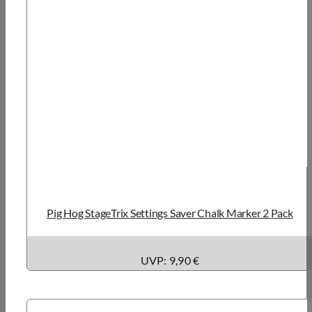
Pig Hog StageTrix Settings Saver Chalk Marker 2 Pack
UVP: 9,90 €