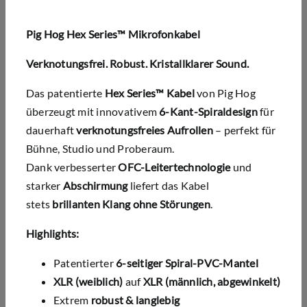
Pig Hog Hex Series™ Mikrofonkabel
Verknotungsfrei. Robust. Kristallklarer Sound.
Das patentierte
Hex Series™ Kabel
von Pig Hog
überzeugt mit innovativem
6-Kant-Spiraldesign
für
dauerhaft
verknotungsfreies Aufrollen
– perfekt für
Bühne, Studio und Proberaum.
Dank verbesserter
OFC-Leitertechnologie
und
starker
Abschirmung
liefert das Kabel
stets
brillanten Klang ohne Störungen
.
Highlights:
Patentierter
6-seitiger Spiral-PVC-Mantel
XLR (weiblich)
auf
XLR (männlich, abgewinkelt)
Extrem
robust & langlebig