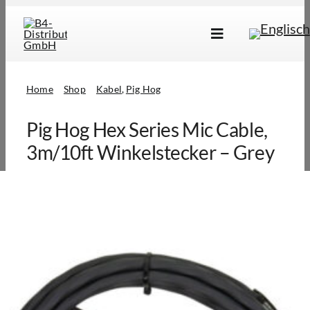
Skip
to
Toggle
content
Navigation
Marken
Home
Shop
Kabel
Pig Hog
Produkte
Pig Hog Hex Series Mic Cable,
Händlersuche
3m/10ft Winkelstecker – Grey
Über Uns
B2B Login