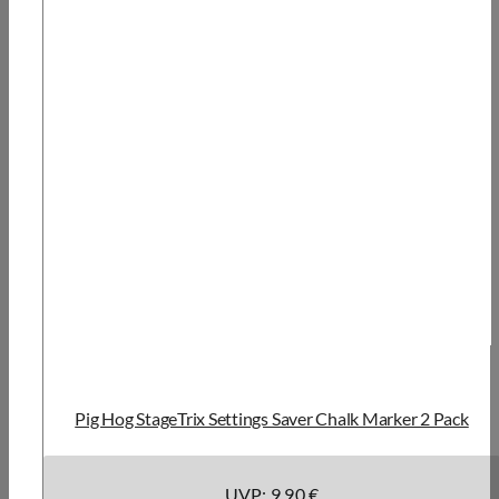
Pig Hog StageTrix Settings Saver Chalk Marker 2 Pack
UVP: 9,90 €