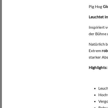
Pig Hog
Gl
Leuchtet im
Inspiriert
der Bühne u
Natürlich b
Extrem
rob
starker Abs
Highlights:
Leuch
Hochw
Vergo
Robus