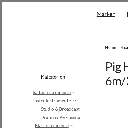
Skip
Marken
to
content
Home
Sho
Pig 
Kategorien
6m/2
Saiteninstrumente
Tasteninstrumente
Studio & Broadcast
Drums & Percussion
Blasinstrumente