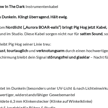
ow In The Dark
Instrumentenkabel
 Dunkeln. Klingt überragend. Hält ewig.
 vom
Nordlicht („Aurora BOAR-ealis“) bringt Pig Hog jetzt Kabel,
nd im Studio. Diese Kabel sorgen nicht nur für
satten Sound
, s
leibt Pig Hog seiner Linie treu:
ust
,
tourtauglich
und
verknotungsarm
durch einen hochwertig
chirmung bleibt dein Signal
störungsfrei und glasklar
– Nacht fü
tet im Dunkeln
(besonders unter UV-Licht & nach Lichteinwirk
ertiger, widerstandsfähiger
Gewebemantel
ldete 6,3 mm Klinkenstecker
(Klinke auf Winkelklinke)
t & langlebig
für Bühne & Studio