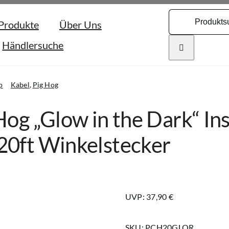
Search
Produkte
Über Uns
for:
Händlersuche
p
Kabel
Pig Hog
Hog „Glow in the Dark“ In
0ft Winkelstecker
UVP: 37,90 €
SKU:
PCH20GLOR