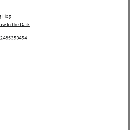
g Hog
ow In the Dark
72485353454