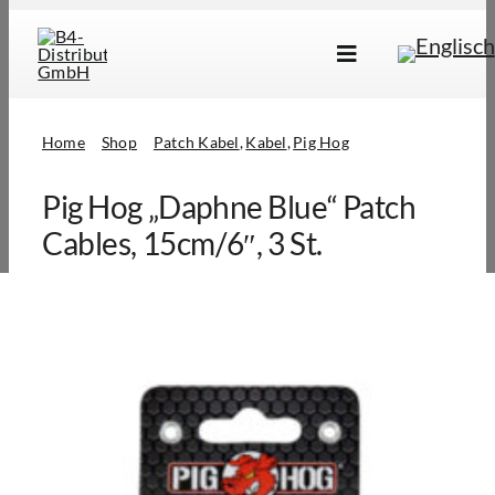
Skip
to
Toggle
content
Navigation
Marken
Home
Shop
Patch Kabel
Kabel
Pig Hog
Produkte
Pig Hog „Daphne Blue“ Patch
Händlersuche
Cables, 15cm/6″, 3 St.
Über Uns
B2B Login