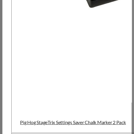
Pig Hog StageTrix Settings Saver Chalk Marker 2 Pack