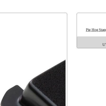
Pig Hog Stag
U