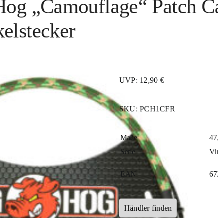
Hog „Camouflage“ Patch Ca
elstecker
UVP: 12,90 €
SKU:
PCH1CFR
Maße
47
Serie
Vi
EAN
67
Händler finden