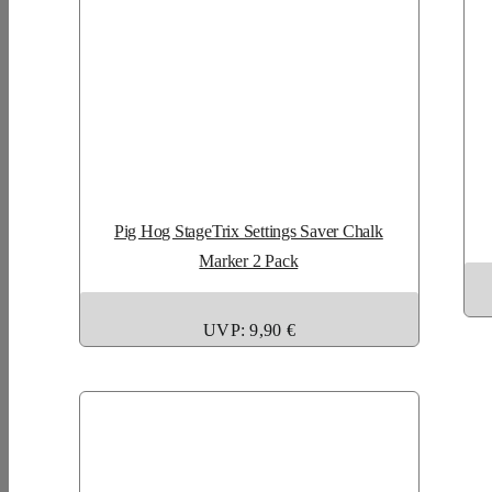
Pig Hog StageTrix Settings Saver Chalk
Marker 2 Pack
UVP: 9,90 €