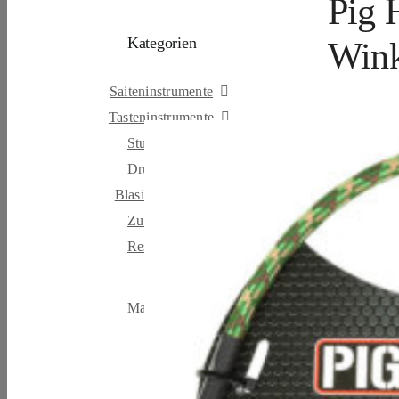
Pig 
Kategorien
Wink
Saiteninstrumente
Tasteninstrumente
Studio & Broadcast
Drums & Percussion
Blasinstrumente
Zubehör
Restposten & B-Ware
Marken