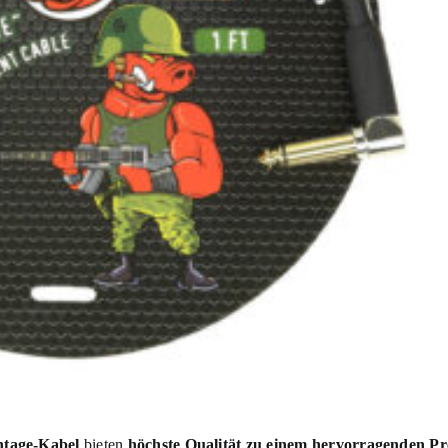
ntage-Kabel
bieten
h
öchste Qualität zu einem hervorragenden Pr