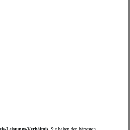
eis-Leistungs-Verhältnis
.
Sie halten den härtesten