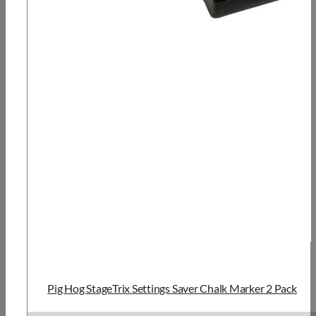
Pig Hog StageTrix Settings Saver Chalk Marker 2 Pack