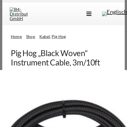
Skip
to
Toggle
content
Navigation
Marken
Home
Shop
Kabel
Pig Hog
Produkte
Pig Hog „Black Woven“
Händlersuche
Instrument Cable, 3m/10ft
Über Uns
B2B Login