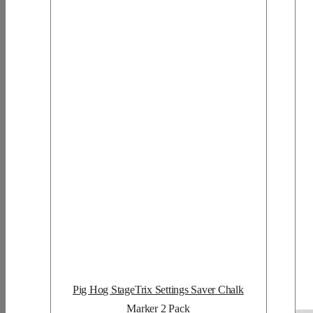
Pig Hog StageTrix Settings Saver Chalk
Marker 2 Pack