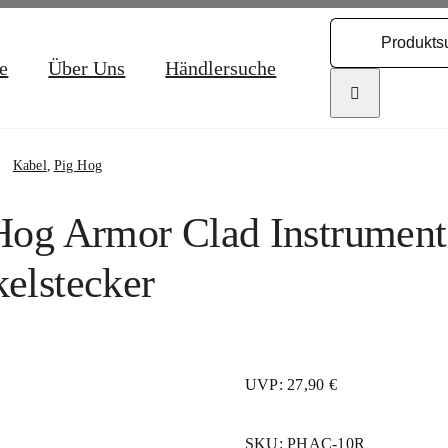
Search
for:
e
Über Uns
Händlersuche
Kabel
Pig Hog
Hog Armor Clad Instrument
elstecker
UVP: 27,90 €
SKU:
PHAC-10R