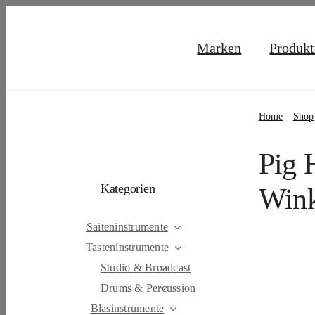
Skip
to
Marken
Produkt
content
Home
Shop
Pig 
Kategorien
Wink
Saiteninstrumente
Tasteninstrumente
Studio & Broadcast
Drums & Percussion
Blasinstrumente