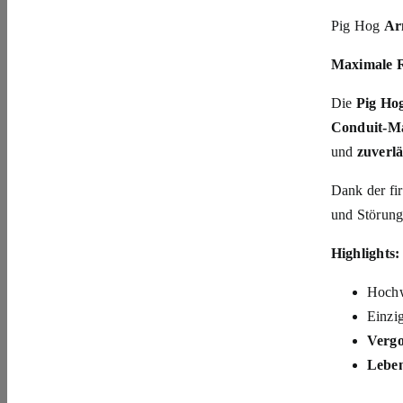
Pig Hog
Ar
Maximale R
Die
Pig Ho
Conduit-Ma
und
zuverl
Dank der f
und Störung
Highlights:
Hochw
Einzig
Vergo
Leben