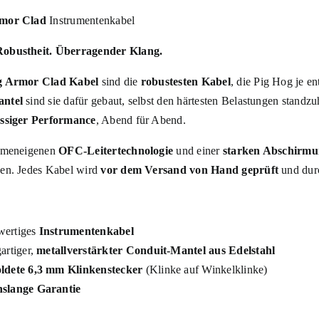
mor Clad
Instrumentenkabel
obustheit. Überragender Klang.
g Armor Clad Kabel
sind die
robustesten Kabel
, die Pig Hog je en
ntel
sind sie dafür gebaut, selbst den härtesten Belastungen standz
ässiger Performance
, Abend für Abend.
irmeneigenen
OFC-Leitertechnologie
und einer
starken Abschirm
en. Jedes Kabel wird
vor dem Versand von Hand geprüft
und dur
ertiges
Instrumentenkabel
artiger,
metallverstärkter Conduit-Mantel aus Edelstahl
ldete 6,3 mm Klinkenstecker
(Klinke auf Winkelklinke)
slange Garantie