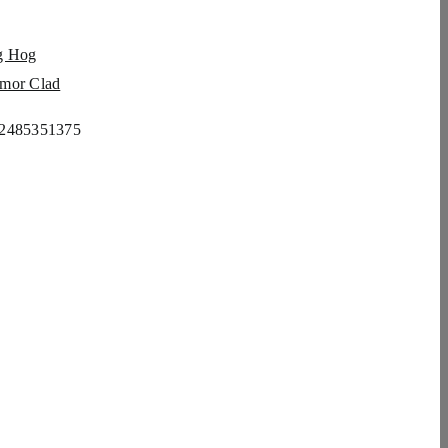
g Hog
mor Clad
2485351375