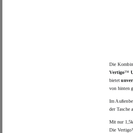
Die Kombina
Vertigo
™
U
bietet
unver
von hinten g
Im Außenber
der Tasche 
Mit nur 1,5
Die Vertigo