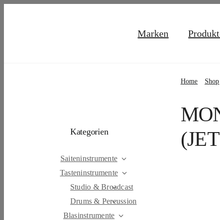
Skip
to
Marken
Produkt
content
Home
Shop
MON
Kategorien
(JE
Saiteninstrumente
Tasteninstrumente
Studio & Broadcast
Drums & Percussion
Blasinstrumente