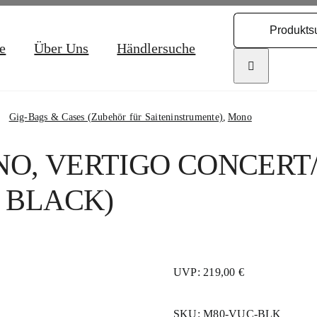
Search
for:
e
Über Uns
Händlersuche
Gig-Bags & Cases (Zubehör für Saiteninstrumente)
Mono
O, VERTIGO CONCERT
T BLACK)
UVP: 219,00 €
SKU:
M80-VUC-BLK