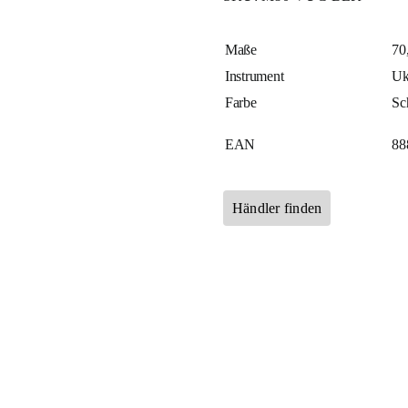
Maße
70
Instrument
Uk
Farbe
Sc
EAN
88
Händler finden