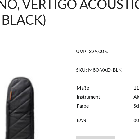
O, VERTIGO ACOUST
T BLACK)
UVP: 329,00 €
SKU:
M80-VAD-BLK
Maße
11
Instrument
Ak
Farbe
Sc
EAN
8