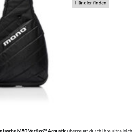
Händler finden
entasche M80 Vertigo
™
Acoustic
überzeugt durch ihre ultra lei