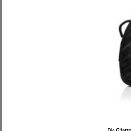
Die
Gitarr