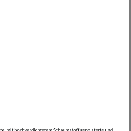
chte, mit hochverdichtetem Schaumstoff gepolsterte und