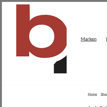
Skip
to
content
Marken
Home
Sho