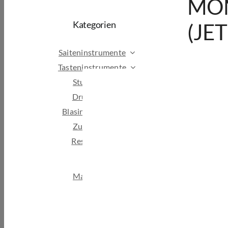
MON
Kategorien
(JE
Saiteninstrumente
Tasteninstrumente
Studio & Broadcast
Drums & Percussion
Blasinstrumente
Zubehör
Restposten & B-Ware
Marken