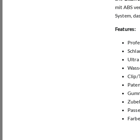
mit ABS ve
System, das
Features:
Profe
Schla
Ultra
Wasse
Clip/
Paten
Gumm
Zube
Passe
Farbe