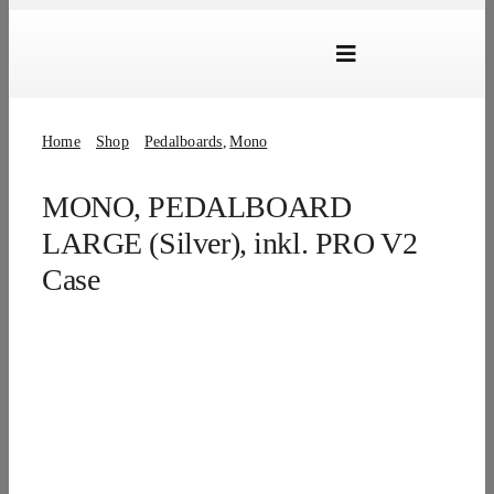
Skip
to
Toggle
content
Navigation
Marken
Home
Shop
Pedalboards
Mono
Produkte
MONO, PEDALBOARD
Händlersuche
LARGE (Silver), inkl. PRO V2
Über Uns
Case
B2B Login