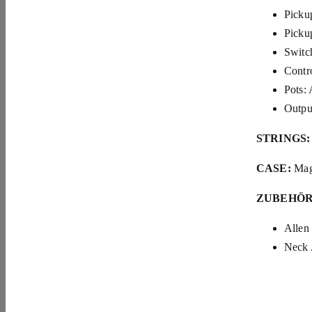
Picku
Picku
Switc
Contr
Pots:
Outpu
STRINGS:
CASE:
Mag
ZUBEHÖ
Allen
Neck 