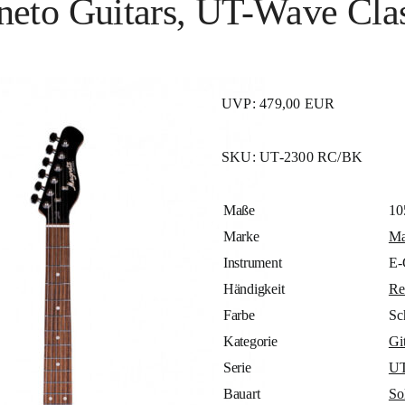
eto Guitars, UT-Wave Clas
UVP: 479,00 EUR
SKU:
UT-2300 RC/BK
Maße
10
Marke
Ma
Instrument
E-
Händigkeit
Re
Farbe
Sc
Kategorie
Gi
Serie
U
Bauart
So