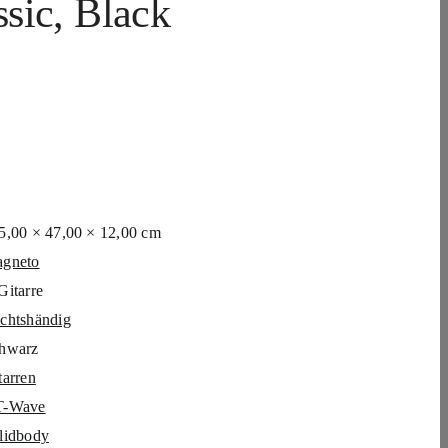
sic, Black
5,00 × 47,00 × 12,00 cm
gneto
Gitarre
chtshändig
hwarz
tarren
T-Wave
lidbody