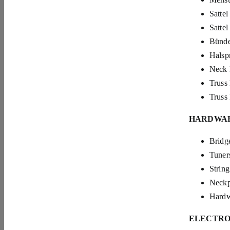
Sattel
Sattel
Bünde
Halsp
Neck 
Truss
Truss
HARDWA
Bridg
Tuner
String
Neckp
Hardw
ELECTRO