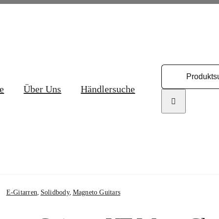
Search
for:
e
Über Uns
Händlersuche
E-Gitarren
Solidbody
Magneto Guitars