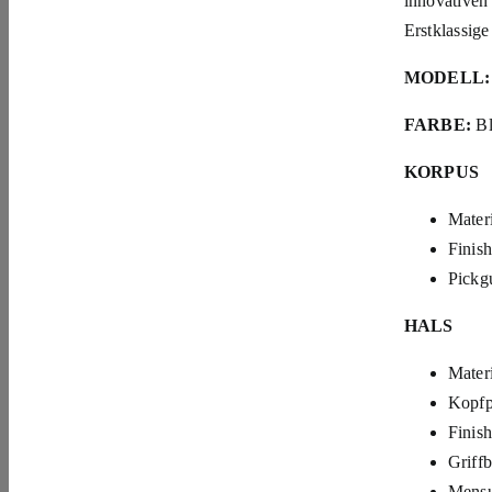
innovativen
Erstklassige
MODELL:
FARBE:
Bl
KORPUS
Materi
Finis
Pickg
HALS
Mater
Kopfp
Finish
Griff
Mensu