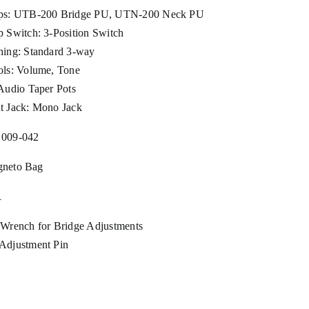
ps: UTB-200 Bridge PU, UTN-200 Neck PU
p Switch: 3-Position Switch
hing: Standard 3-way
ols: Volume, Tone
 Audio Taper Pots
t Jack: Mono Jack
009-042
neto Bag
R
 Wrench for Bridge Adjustments
Adjustment Pin