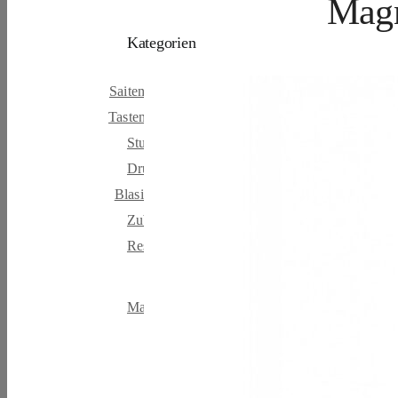
Magn
Kategorien
Saiteninstrumente
Tasteninstrumente
Studio & Broadcast
Drums & Percussion
Blasinstrumente
Zubehör
Restposten & B-Ware
Marken