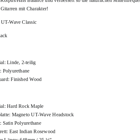
 Korpus/Hals Balance und verbessert so die natürlichen Mittenfreque
 Gitarren mit Charakter!
UT-Wave Classic
ack
al: Linde, 2-teilig
h: Polyurethane
uard: Finished Wood
ial: Hard Rock Maple
latte: Magneto UT-Wave Headstock
: Satin Polyurethane
brett: East Indian Rosewood
r Länge: 648mm / 25 ½”