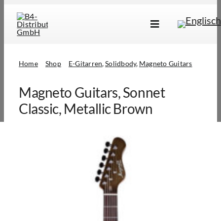
Skip
to
Toggle
content
Navigation
Marken
Home
Shop
E-Gitarren
Solidbody
Magneto Guitars
Produkte
Magneto Guitars, Sonnet
Händlersuche
Classic, Metallic Brown
Über Uns
B2B Login