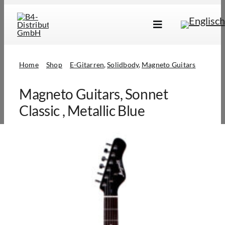
Skip
to
Toggle
content
Navigation
Marken
Home
Shop
E-Gitarren
Solidbody
Magneto Guitars
Produkte
Magneto Guitars, Sonnet
Händlersuche
Classic , Metallic Blue
Über Uns
B2B Login