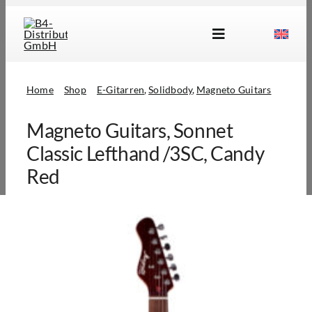
Skip
to
Toggle
content
Navigation
Marken
Home
Shop
E-Gitarren
Solidbody
Magneto Guitars
Produkte
Magneto Guitars, Sonnet
Händlersuche
Classic Lefthand /3SC, Candy
Über Uns
Red
B2B Login