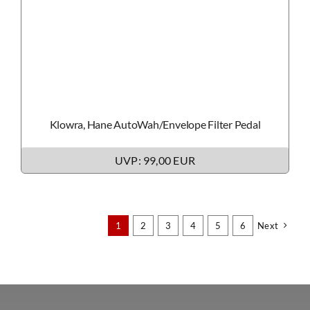
Klowra, Hane AutoWah/Envelope Filter Pedal
UVP: 99,00 EUR
1
2
3
4
5
6
Next