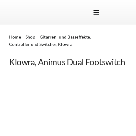
Skip
to
Toggle
content
Navigation
Marken
Home
Shop
Gitarren- und Basseffekte
Produkte
Controller und Switcher
Klowra
Händlersuche
Klowra, Animus Dual Footswitch
Über Uns
B2B Login