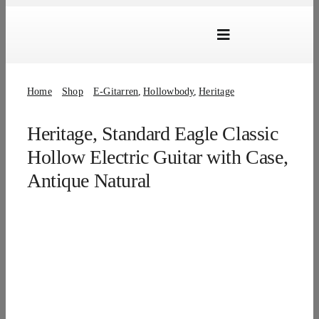
Skip
to
Toggle
content
Navigation
Marken
Home
Shop
E-Gitarren
Hollowbody
Heritage
Produkte
Heritage, Standard Eagle Classic
Händlersuche
Hollow Electric Guitar with Case,
Über Uns
Antique Natural
B2B Login